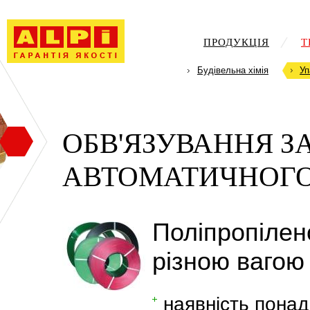
ПРОДУКЦІЯ
Т
Будівельна хімія
Уп
ОБВ'ЯЗУВАННЯ 
АВТОМАТИЧНОГ
Поліпропілено
різною вагою
наявність понад 