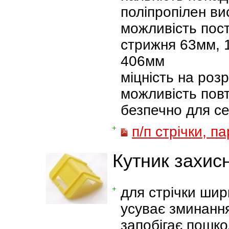
поліпропілен вис
можливість пост
стрижня 63мм, 
406мм
міцність на роз
можливість повт
безпечно для с
п/п стрічки, п
Кутник захис
для стрічки ши
усуває зминання
запобігає пошко