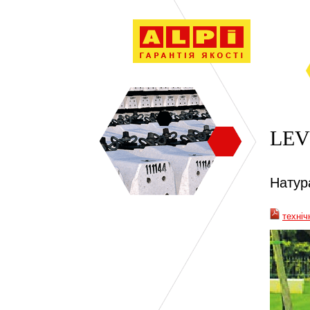
LEV
Натур
техніч