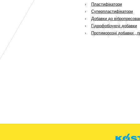
Пластифікатори
Суперпластифікатори
Добавки до вібропресова
Гідрофобізуючі добавки
Протиморозні добавки , 