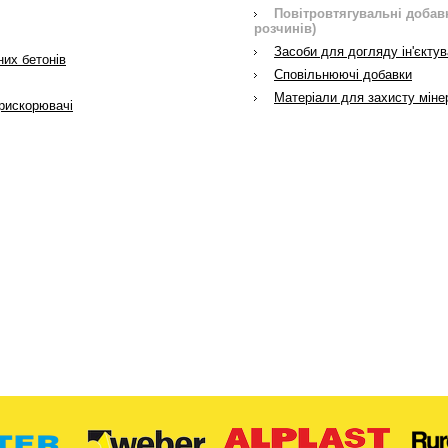
Повітровтягувальні добавк
розчинів)
Засоби для догляду ін'єктув
них бетонів
Сповільнюючі добавки
Матеріали для захисту мін
прискорювачі