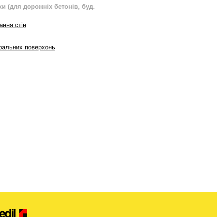
и (для дорожніх бетонів, буд.
ання стін
еральних поверхонь