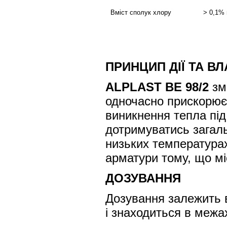
Вміст сполук хлору
> 0,1% 
ПРИНЦИП ДІЇ ТА В
ALPLAST BE 98/2
зме
одночасно прискорює 
виникнення тепла під 
дотримуватись загал
низьких температурах
арматури тому, що мі
ДОЗУВАННЯ
Дозування залежить 
і знаходиться в межа