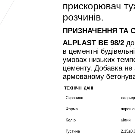
прискорювач ту
розчинів.
ПРИЗНАЧЕННЯ ТА 
ALPLAST BE 98/2
до
в цементні будівельн
умовах низьких темпе
цементу. Добавка не 
армованому бетонуван
ТЕХНІЧНІ ДАНІ
Сировина
хлорид
Форма
порошо
Колір
білий
Густина
2,15±0,